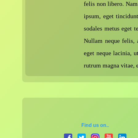
felis non libero. Nam
ipsum, eget tincidun
sodales metus eget t
Nullam neque felis, 
eget neque lacinia, 
rutrum magna vitae, e
Find us on..
facebook.com
twitter.com
instagram.com
youtube.c
link