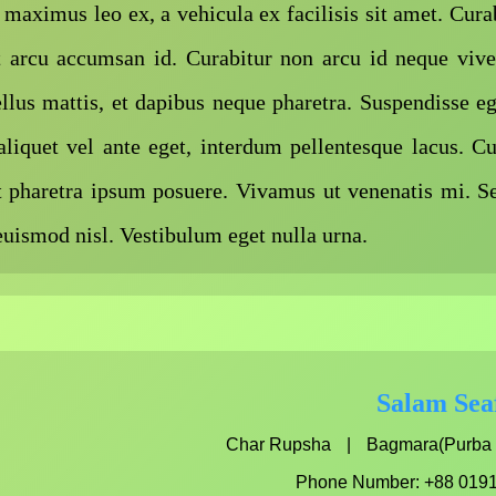
 maximus leo ex, a vehicula ex facilisis sit amet. Cur
t arcu accumsan id. Curabitur non arcu id neque viver
ellus mattis, et dapibus neque pharetra. Suspendisse e
aliquet vel ante eget, interdum pellentesque lacus. Cu
ut pharetra ipsum posuere. Vivamus ut venenatis mi. S
uismod nisl. Vestibulum eget nulla urna.
Salam Sea
Char Rupsha
|
Bagmara(Purba
Phone Number: +88 019
om
edin.com