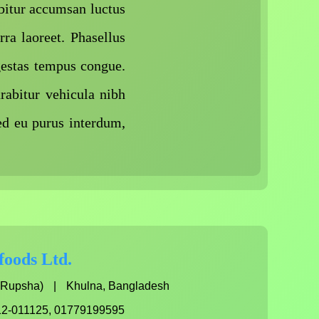
abitur accumsan luctus
ra laoreet. Phasellus
gestas tempus congue.
rabitur vehicula nibh
ed eu purus interdum,
foods Ltd.
 Rupsha)
|
Khulna, Bangladesh
12-011125, 01779199595