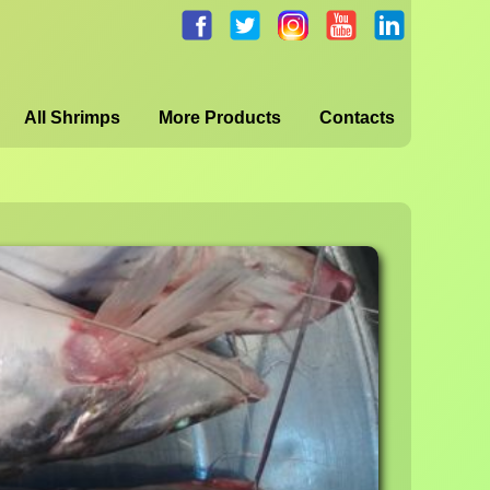
facebook.com
twitter.com
instagram.com
youtube.com
linkedin.c
All Shrimps
More Products
Contacts